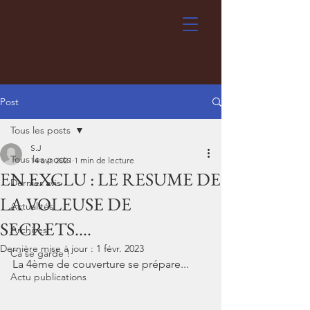
Post
Tous les posts
S.J
Tous les posts
14 avr. 2021
1 min de lecture
EN EXCLU : LE RESUME DE
Dernier avis
LA VOLEUSE DE
Actualités
SECRETS....
Archives
Dernière mise à jour :
1 févr. 2023
Ca se garde !
La 4ème de couverture se prépare...
Actu publications